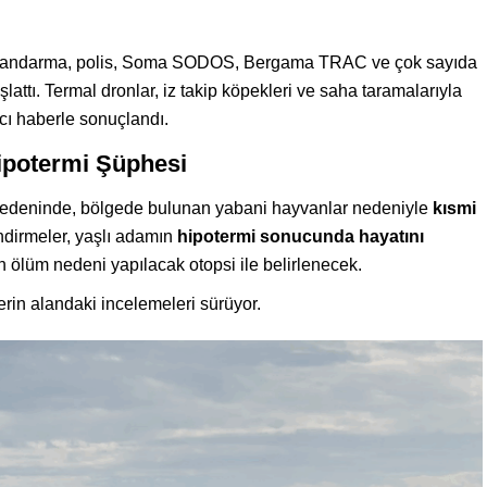
 jandarma, polis, Soma SODOS, Bergama TRAC ve çok sayıda
attı. Termal dronlar, iz takip köpekleri ve saha taramalarıyla
cı haberle sonuçlandı.
ipotermi Şüphesi
 bedeninde, bölgede bulunan yabani hayvanlar nedeniyle
kısmi
endirmeler, yaşlı adamın
hipotermi sonucunda hayatını
 ölüm nedeni yapılacak otopsi ile belirlenecek.
lerin alandaki incelemeleri sürüyor.