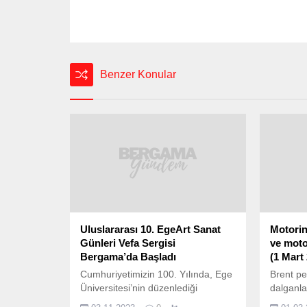
Benzer Konular
Uluslararası 10. EgeArt Sanat
Motorin
Günleri Vefa Sergisi
ve moto
Bergama’da Başladı
(1 Mart 
Cumhuriyetimizin 100. Yılında, Ege
Brent pet
Üniversitesi’nin düzenlediği
dalganla
“Uluslararası 10. EgeArt Sanat
fiyatları