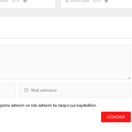
.2024
0
15.05.2026
0
iyle değişkenlik gösteriyor.
hazırlanıyor. Dünyanın önde gelen
ryakıt litre fiyatlarında
rüzgar türbini üreticilerinden Alman
ya da zam var mı? 1 Mart
ENERCON, Bergama’da 50 milyon
zin motorin (mazot)
avro bütçeli yeni bir rotor kanadı
 ne kadar, güncel akaryakıt
üretim tesisi kuracağını resmen
 kaç TL? Benzin litre fiyatı
açıkladı. Dev projenin bölgede
n litre fiyatı kaç para, dizel
yüzlerce kişiye istihdam kapısı
açması bekleniyor. Almanya
merkezli rüzgar enerjisi
teknolojileri...
posta adresim ve site adresim bu tarayıcıya kaydedilsin.