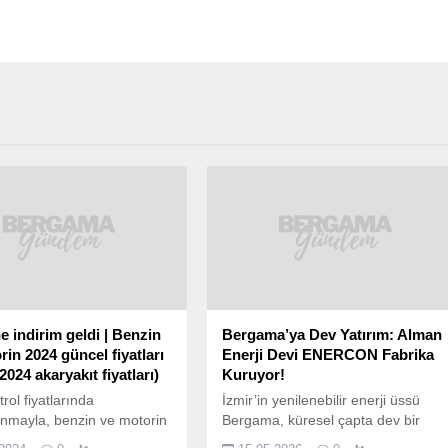
e indirim geldi | Benzin
Bergama’ya Dev Yatırım: Alman
rin 2024 güncel fiyatları
Enerji Devi ENERCON Fabrika
2024 akaryakıt fiyatları)
Kuruyor!
rol fiyatlarında
İzmir’in yenilenebilir enerji üssü
nmayla, benzin ve motorin
Bergama, küresel çapta dev bir
 da indirim ve zam
yatırıma ev sahipliği yapmaya