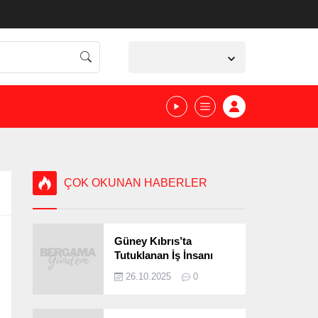
İzmir,
23
°C
Açık
ÇOK OKUNAN HABERLER
Güney Kıbrıs’ta
Tutuklanan İş İnsanı
Bergamalı Çıktı!
26.10.2025
0