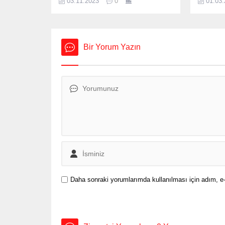
03.11.2023
0
01.03
Günleri Vefa Sergisi” Bergama
haberler
Kültür Merkezi’nde (BerKM)
Bugün aka
açılışını yaptı. 31 Ekim – 1 Aralık
indirim 
tarihleri arasında İzmir genelinde
2024 ben
farklı salonlarda gösterilecek sergi
fiyatları
Bir Yorum Yazın
ilkler şehri Bergama’da da
fiyatları
gerçekleştirdi. İzmir genelinde ve
ve motori
Ege Bölgesi’nde sanatın üretimine,
yakıt...
geliştirilmesine ve gündeme
gelmesine daha fazla...
Daha sonraki yorumlarımda kullanılması için adım, e-