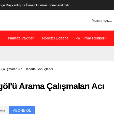
çe Başkanlığına İsmail Durmaz görevlendirildi
ı
Namaz Vakitleri
Nöbetçi Eczane
Firma Rehberi
 Çalışmaları Acı Haberle Sonuçlandı
öl’ü Arama Çalışmaları Acı
ABONE OL