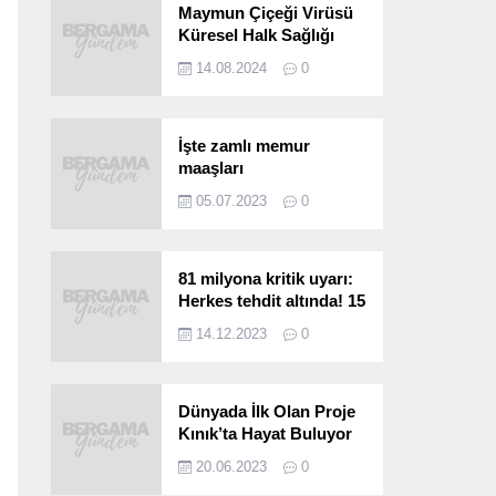
Maymun Çiçeği Virüsü
Küresel Halk Sağlığı
Acil Durumu Olarak İlan
14.08.2024
0
Edildi
İşte zamlı memur
maaşları
05.07.2023
0
81 milyona kritik uyarı:
Herkes tehdit altında! 15
saniyede bulaşıyor, 30
14.12.2023
0
kat hızlı yayılıyor…
Dünyada İlk Olan Proje
Kınık’ta Hayat Buluyor
20.06.2023
0