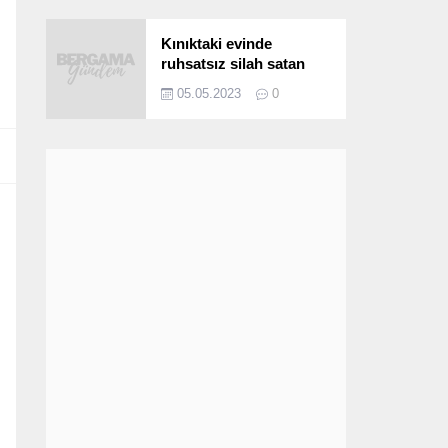
Kınıktaki evinde
ruhsatsız silah satan
şüpheli yakalandı
05.05.2023
0