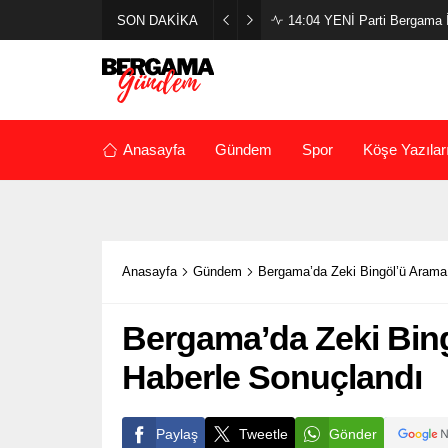
SON DAKİKA
14:04
YENİ Parti Bergama İl
Anasayfa
Gündem
Spor
Köşe Yazılar
Anasayfa
Gündem
Bergama’da Zeki Bingöl’ü Arama
Bergama’da Zeki Bing
Haberle Sonuçlandı
Paylaş
Tweetle
Gönder