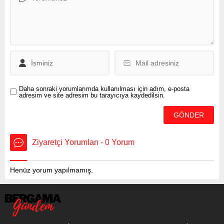
yüksek değerlerde olacak.
İşte İstanbul, Ankara ve
diğer illerde beklenen hava
durumu… Batı kesimlerden
başlayarak artan hava
sıcaklığı, ülkenin...
Daha sonraki yorumlarımda kullanılması için adım, e-posta
adresim ve site adresim bu tarayıcıya kaydedilsin.
Ziyaretçi Yorumları - 0 Yorum
Henüz yorum yapılmamış.