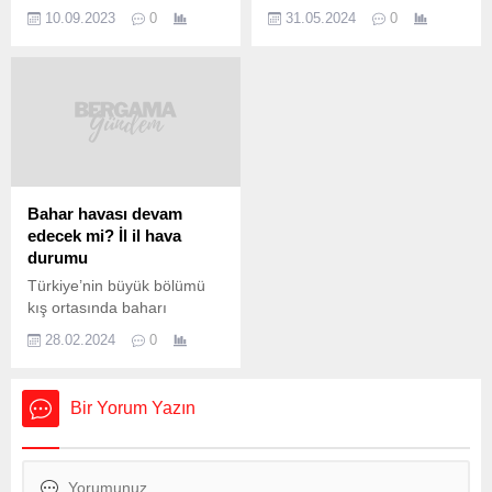
tartışmaları sürüyor. Gözler
18.969 TL’ye yükseldi. Bu
10.09.2023
0
31.05.2024
0
bir yandan da kurultay
rakam, 17.002 TL olan
sürecinde. Bugün ilçe
asgari ücretten 1.967 TL
kongreleri tamamlanacak.
daha fazla. Asgari ücret ile
CHP Genel Başkanı Kemal
açlık sınırı arasındaki fark,
Kılıçdaroğlu’dan ise değişim
Mayıs ayında daha da
tartışmaları ve kuruştay
belirginleşti. Türk-İş’in
sürecine ilişkin yeni
verilerine göre, Ankara’da
açıklamalar var. CHP Genel
yaşayan dört kişilik bir
Başkanı Kemal Kılıçdaroğlu,
ailenin sağlıklı, dengeli ve
Bahar havası devam
seçim sonuçlarını
yeterli...
edecek mi? İl il hava
değerlendirdi.Gazeteci
durumu
Murat Yetkin’e konuşan
Türkiye’nin büyük bölümü
Kılıçdaroğlu, “Hepimiz hayal
kış ortasında baharı
kırıklığına uğradık” dedi.
yaşıyor. Afrika’dan gelen
Kılıçdaroğlu,...
28.02.2024
0
sıcak hava dalgası
nedeniyle termometler
mevsim normallerinin 10-15
Bir Yorum Yazın
derece üzerinde seyrediyor.
Önümüzdeki günlerde de
güneşli ve ılık hava etkili
olacak, sıcaklıklar lodosla