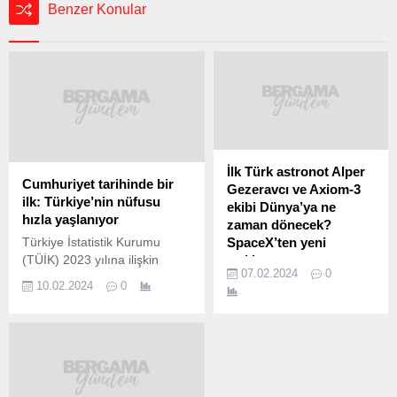
Benzer Konular
İlk Türk astronot Alper
Cumhuriyet tarihinde bir
Gezeravcı ve Axiom-3
ilk: Türkiye’nin nüfusu
ekibi Dünya’ya ne
hızla yaşlanıyor
zaman dönecek?
Türkiye İstatistik Kurumu
SpaceX’ten yeni
(TÜİK) 2023 yılına ilişkin
açıklama
07.02.2024
0
nüfus verilerini açıkladı. 2023
İlk Türk astronot Alper
10.02.2024
0
yılı verilerinde dikkat çekici bir
Gezeravcı’nın da içinde
ayrıntı yer alıyor. TÜİK
yer aldığı Ax-3 ekibi uzay
verilerine göre, yaşlı nüfusun
yolculuğunu
toplam nüfus içindeki oranı
tamamlamıştı. Uzayda 13
geçen yıl yüzde 10,2’ye
deney gerçekleştiren
yükseldi. Bu oran, Cumhuriyet
Gezeravcı ve