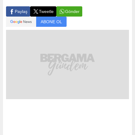
Gönder
Paylaş
Tweetle
ABONE OL