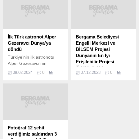
İlk Türk astronot Alper
Bergama Belediyesi
Gezeravcı Dünya’ya
Engelli Merkezi ve
döndü
BİLSEM Projesi
Dünyanın En İyi
Türkiye’nin ilk astronotu
Erişilebilir Projesi
Alper Gezeravcı’nın
Ödülünü Aldı
Dünya’ya döndü.
09.02.2024
0
07.12.2023
0
Gezeravcı’nın da içinde yer
Bergama Belediyesi Rahmi
aldığı Axiom-3 ekibi, Dragon
Yeşilsoy Engelli Merkezi ve
kapsülüyle Çarşamba günü
Bergama İlçe Milli Eğitim
saat 17.20’de Uluslararası
Müdürlüğü BİLSEM
Uzay İstasyonu’ndan çıkış
öğrencilerinin ‘Erişilebilir
yaptı. Axiom-3 ekibi yaklaşık
Eğitim Sistemleri’ projesi,
48 saatlik yolculuğun
‘Dünyanın En İyi Erişilebilir
ardından Florida açıklarına
Projesi’ ödülünü kazandı.
iniş yaptı. Gezeravcı’nın bir
Proje, Birleşmiş Milletler
Fotoğraf 12 şehit
hafta gözlem altında
Viyana Ofisi işbirliğiyle
verdiğimiz saldırıdan 3
tutulması ve adaptasyon
yürütülen Zero Project