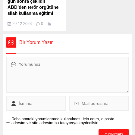
gün sonra çekildi!
sürecinin
tarafından seçildi ve
ABD’den terör örgütüne
tamamlanması bekleniyor.
Teknofest İzmir Şampiyonu
silah kullanma eğitimi
Türkiye’nin ilk
oldu. Bergama
Kuzey Irak’ta 12 askerimizi
astronotu Alper
Belediyesi Rahmi Yeşilsoy
29.12.2023
0
şehit verdiğimiz hain
Gezeravcı’nın da...
Engelli Merkezi ve Bergama
saldırıdan 3 gün sonra
İlçe Milli Eğitim...
ABD’nin skandal bir fotoğraf
Bir Yorum Yazın
yayınladığı ortaya çıktı.
DEAŞ ile mücadele
bahanesiyle Suriye’de terör
örgütü PKK üyelerine silah
kullanma eğitimi veren biri
kadın iki ABD’li askerin bu
kareleri sosyal medya
hesaplarından paylaştıkları
öğrenildi. ABD, PKK’nın
terör örgütü olduğunu
resmen kabul...
Daha sonraki yorumlarımda kullanılması için adım, e-posta
adresim ve site adresim bu tarayıcıya kaydedilsin.