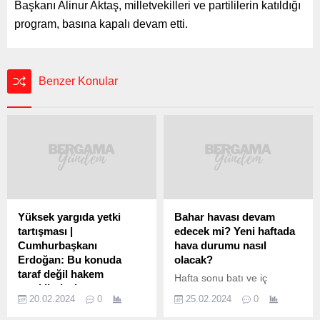
Başkanı Alinur Aktaş, milletvekilleri ve partililerin katıldığı
program, basına kapalı devam etti.
Benzer Konular
Yüksek yargıda yetki
Bahar havası devam
tartışması |
edecek mi? Yeni haftada
Cumhurbaşkanı
hava durumu nasıl
Erdoğan: Bu konuda
olacak?
taraf değil hakem
Hafta sonu batı ve iç
mevkiindeyiz
kesimlerinde bahar
20.02.2024
0
25.02.2024
0
Cumhurbaşkanı Recep
havasında geçiyor. Yeni