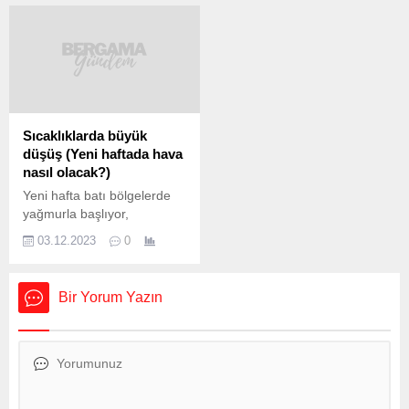
Tayyip Erdoğan, yüksek
haftada İstanbul’da hava
yargıdaki yetki tartışmasına
sıcaklıklarının mevsim
ilişkin dikkat çeken mesajlar
normallerinin 4 ila 6 derece
verdi. Bu konuda taraf
üstünde olması bekleniyor.
olmadıklarını ifade eden
Ege ve Akdeniz bölgelerinde
Cumhurbaşkanı Erdoğan,
yeni haftada yağmur
“Hakem mevkiindeyiz.”
görülmesi tahmin ediliyor.
diyerek Anayasa’ya göre
İşte İstanbul, Ankara ve
Sıcaklıklarda büyük
her birinin görev alanı farklı
diğer illerde beklenen hava
düşüş (Yeni haftada hava
olan yüksek yargı
durumu… BUGÜN HAVA
nasıl olacak?)
kurumlarının arasındaki
NASIL OLACAK?
Yeni hafta batı bölgelerde
ihtilafı gidermek
Meteoroloji Genel
yağmurla başlıyor,
mevburiyetinde olduklarının
Müdürlüğü’nün yaptığı...
sıcaklıklar da düşecek.
da altını çizdi.
03.12.2023
0
Meteoroloji Genel
Cumhurbaşkanı Recep
Müdürlüğü’nün haftalık
Tayyip Erdoğan, Beştepe
tahmin raporuna göre, hava
Millet Kongre ve...
Bir Yorum Yazın
sıcaklıklarının yarından
itibaren yağış ve kuzeyli
rüzgarla birlikte Trakya
başta olmak üzere 6 ila 15
derece düşmesi bekleniyor.
İstanbul’da bugün 20