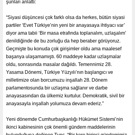
şunları anlattı:
“Siyasi düşüncesi çok farklı olsa da herkes, bütün siyasi
partiler ‘Evet Türkiye’nin yeni bir anayasaya ihtiyacı var’
diyor ama tabii ‘Bir masa etrafında toplanalım, uzlaşalım’
denildiğinde de bu zorluğu da hep beraber görüyoruz.
Geçmişte bu konuda çok girişimler oldu ama maalesef
başarıya ulaşamamıştı. 60 maddeye kadar uzlaşmalar
oldu, sonrasında masalar dağıldı. Temennimiz 28.
Yasama Dönemi, Türkiye Yüzyılı’nın başlangıcı ve
milletimize olan borcumuzu inşallah 28. Dönem
parlamentosunda bir uzlaşma sağlanır ve darbe
anayasasından da ülkemiz kurtulur. Demokratik, sivil bir
anayasayla inşallah yolumuza devam ederiz.”
Yeni dönemde Cumhurbaşkanlığı Hükümet Sistemi’nin
ikinci kabinesinin çok önemli gündem maddelerinin
bulunduğuna değinen Tunç, “Bir kere birinci gündemimiz