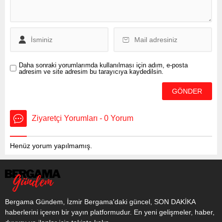
derece olan hava sıcaklığı
yarın 11 dereceye kadar
düşecek. İşte bölge bölge...
Daha sonraki yorumlarımda kullanılması için adım, e-posta
adresim ve site adresim bu tarayıcıya kaydedilsin.
Ziyaretçi Yorumları - 0 Yorum
Henüz yorum yapılmamış.
Bergama Gündem, İzmir Bergama'daki güncel, SON DAKİKA
haberlerini içeren bir yayın platformudur. En yeni gelişmeler, haber,