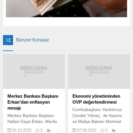
Benzer Konular
Merkez Bankası Başkanı
Ekonomi yönetiminden
Erkan’dan enflasyon
OVP değerlendirmesi
mesajı
Cumhubaşkanı Yardımcısı
Merkez Bankası Başkanı
Cevdet Yılmaz, ile Hazine
Hafize Gaye Erkan, Meclis
ve Maliye Bakanı Mehmet
komisyonunda sunum yaptı.
Şimşek, Orta Vadeli
03.10.2023
0
07.09.2023
0