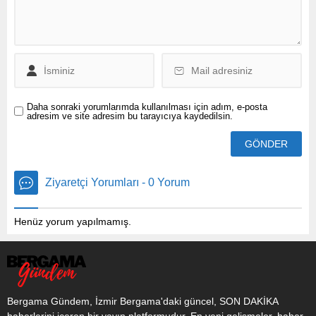
mücadele mesajı verdi.
Hazine ve Maliye Bakanı
Mehmet Şimşek ise
toplantıya çevrimiçi olarak
katıldı. Merkez Bankası’nın
Yatırımcı Günü
toplantılarından ilki New
York’ta gerçekleştirildi....
Daha sonraki yorumlarımda kullanılması için adım, e-posta
adresim ve site adresim bu tarayıcıya kaydedilsin.
Ziyaretçi Yorumları - 0 Yorum
Henüz yorum yapılmamış.
Bergama Gündem, İzmir Bergama'daki güncel, SON DAKİKA
haberlerini içeren bir yayın platformudur. En yeni gelişmeler, haber,