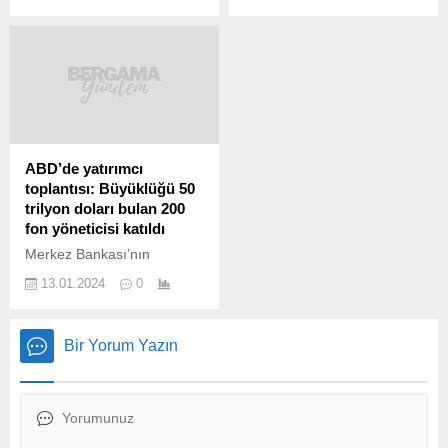
Erkan, enflasyonun ana
Program’a (OVP) yönelik
eğiliminin eylül ayı itibarıyla
değerlendirme yaptı.
yavaşlamaya başladığını,
Büyüme ve enflasyon
dezenflasyonu tesis
hedefinin tutarlı olduğunu
etmekte kararlı olduklarını
belirten Yılmaz, “Büyüme
söyledi. Akaryakıt
kompozisyonu enflasyonu
fiyatlarının enflasyon
artırıcı değil, dezenflasyona
üzerinde ilave bir risk
katkı verici yönde.” dedi.
olduğunu belirten Merkez
Bakan Şimşek, programın
ABD’de yatırımcı
Bankası Başkanı,
dış kaynak ayağının çok
toplantısı: Büyüklüğü 50
dezenflasyon süreci için
güçlü olacağını belirterek,
trilyon doları bulan 200
2024’ü işaret etti. Erkan,
yıl sonuna kadar
fon yöneticisi katıldı
fiyat istikrarı için tüm
görüşülmedik...
Merkez Bankası’nın
araçları kararlılıkla
Yatırımcı Günü etkinliğinin
kullanmaya...
13.01.2024
0
ilki New York’ta
gerçekleştirildi. 200’den
fazla yatırım fonu
Bir Yorum Yazın
temsilcinin katıldığı
toplantıda Merkez Bankası
Başkanı Hafize Gaye Erkan
sunum yaptı. Erkan
sunumda enflasyonla