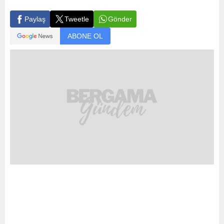
Gönder
Paylaş
Tweetle
ABONE OL