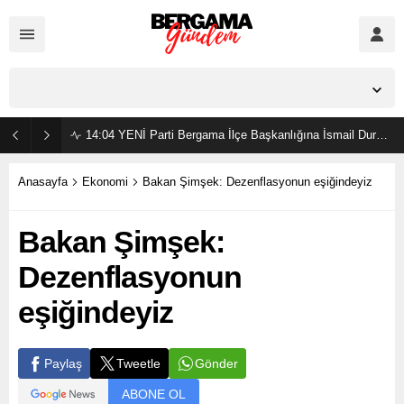
İzmir,
25
°C
Açık
14:04
YENİ Parti Bergama İlçe Başkanlığına İsmail Durmaz görevlendirildi
Anasayfa
Ekonomi
Bakan Şimşek: Dezenflasyonun eşiğindeyiz
Bakan Şimşek:
Dezenflasyonun
eşiğindeyiz
Gönder
Paylaş
Tweetle
ABONE OL