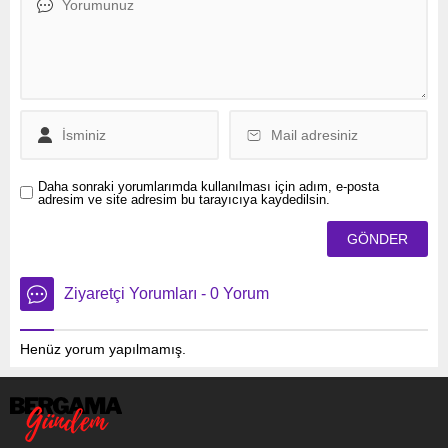
tercih ettiği yerel yemek
olan deniz kaplumbağası eti
ölümlere neden oldu.
Dönemsel olarak
chelonitoksikasyon adı
verilen bir
tür gıda zehirlenmesine
neden olan kaplumbağa
eti...
Daha sonraki yorumlarımda kullanılması için adım, e-posta
adresim ve site adresim bu tarayıcıya kaydedilsin.
Ziyaretçi Yorumları - 0 Yorum
Henüz yorum yapılmamış.