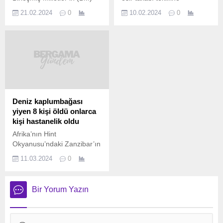
ise kıtlığın eşiğinde
itirazlarını ABD, Katar ve
21.02.2024
0
10.02.2024
0
olduğunu duyurduğu Gazze
Mısır’a gönderdi. İsrail’in
Şeridi’nin kuzeyinde onlarca
Hamas’ın teklifindeki
Filistinli, saldırıların
ateşkese ilişkin “kalıcı”
durdurulması ve bölgeye
ifadesine itiraz ettiği,
insani yardım ulaştırılmasını
esirlerin serbest
istiyor. Gazze’nin
bırakılmasının ardından
kuzeyindeki Cibaliya Mülteci
savaşın sonlanmasına karşı
Kampı’nda sokağa dökülen
çıktığı bildirildi. İsrail’den
öfkeli kalabalık “Yemek
Walla haber platformuna
Deniz kaplumbağası
istiyoruz”, “Yaşamak
göre savaş kabinesi,
yiyen 8 kişi öldü onlarca
istiyoruz” ve “Halk bir torba
müzakerelere katılan
kişi hastanelik oldu
un istiyor” sloganları attı....
Mossad aracılığıyla,
Afrika’nın Hint
Hamas’ın sunduğu ateşkes
Okyanusu’ndaki Zanzibar’ın
ve esir takası anlaşma
Pemba adasında deniz
teklifini mevcut haliyle...
11.03.2024
0
kaplumbağası eti yiyen 78
kişi hastanelik oldu, sekiz
çocuk ve 1 yetişkin ise
Bir Yorum Yazın
hayatını kaybetti. Zanzibar
takımadasındaki Pemba’da
turistlerin yaygın olarak