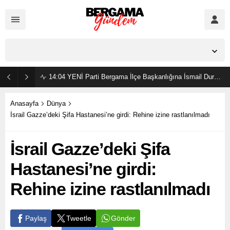
İzmir,
23
°C
Açık
14:04
YENİ Parti Bergama İlçe Başkanlığına İsmail Durmaz görevlendirildi
Anasayfa
Dünya
İsrail Gazze’deki Şifa Hastanesi’ne girdi: Rehine izine rastlanılmadı
İsrail Gazze’deki Şifa
Hastanesi’ne girdi:
Rehine izine rastlanılmadı
Gönder
Paylaş
Tweetle