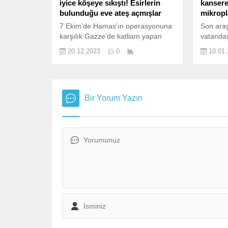
iyice köşeye sıkıştı! Esirlerin
kansere
bulunduğu eve ateş açmışlar
mikropla
7 Ekim’de Hamas’ın operasyonuna
Son araş
karşılık Gazze’de katliam yapan
vatandaşl
İsrail ordusuyla ilgili korkunç bir
yiyecekl
20.12.2023
0
10.01
gerçek daha ortaya çıktı. İsrail’in
mikroplas
Haaretz gazetesi, 7 Ekim’de Hamas
gibi prot
güçlerini bahane ederek İsrailli
ürünlerin
esirlerin bulunduğu bir eve İsrail
yüksek m
askerleri tarafından ateş açıldığını
içeriyor
Bir Yorum Yazın
yazdı. Bu haber, geçen hafta
mikropla
“yanlışlıkla” 3 İsrailli esiri
dağıtım
öldürdüklerini açıklayan Başbakan
sürecind
Netanyahu’yu daha...
suyun to
tespit ed