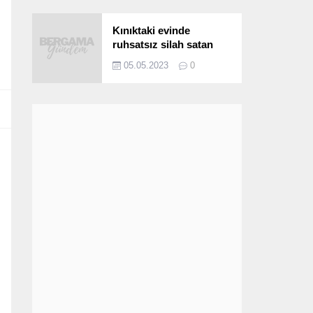
Kınıktaki evinde
ruhsatsız silah satan
şüpheli yakalandı
05.05.2023
0