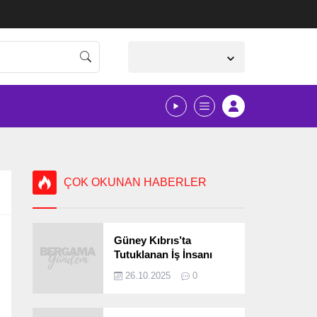
İzmir,
23
°C
Açık
ÇOK OKUNAN HABERLER
Güney Kıbrıs’ta
Tutuklanan İş İnsanı
Bergamalı Çıktı!
26.10.2025
0