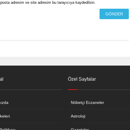
posta adresim ve site adresim bu tarayıcıya kaydedilsin.
al
Özel Sayfalar
ızda
Nöbetçi Eczaneler
keleri
Astroloji
 Politikası
Gazeteler