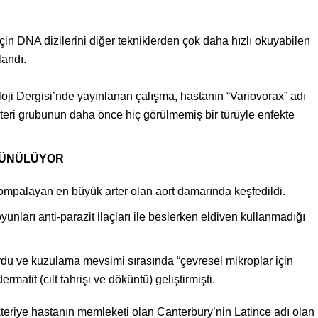
için DNA dizilerini diğer tekniklerden çok daha hızlı okuyabilen
landı.
oji Dergisi’nde yayınlanan çalışma, hastanın “Variovorax” adı
kteri grubunun daha önce hiç görülmemiş bir türüyle enfekte
ŞÜNÜLÜYOR
pompalayan en büyük arter olan aort damarında keşfedildi.
ları anti-parazit ilaçları ile beslerken eldiven kullanmadığı
rdu ve kuzulama mevsimi sırasında “çevresel mikroplar için
rmatit (cilt tahrişi ve döküntü) geliştirmişti.
kteriye hastanın memleketi olan Canterbury’nin Latince adı olan