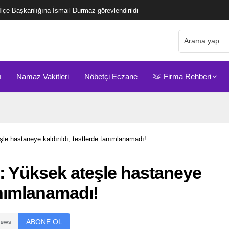
çe Başkanlığına İsmail Durmaz görevlendirildi
ı
Namaz Vakitleri
Nöbetçi Eczane
Firma Rehberi
şle hastaneye kaldırıldı, testlerde tanımlanamadı!
ı: Yüksek ateşle hastaneye
tanımlanamadı!
ABONE OL