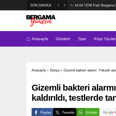
SON DAKİKA
14:04
YENİ Parti Bergama İl
Anasayfa
Gündem
Spor
Köşe Yazılar
Anasayfa
Dünya
Gizemli bakteri alarmı: Yüksek ate
Gizemli bakteri alarm
kaldırıldı, testlerde 
Paylaş
Tweetle
Gönder