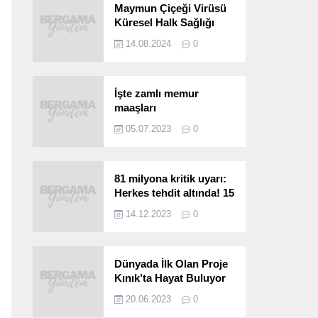
Maymun Çiçeği Virüsü
Küresel Halk Sağlığı
Acil Durumu Olarak İlan
14.08.2024
0
Edildi
İşte zamlı memur
maaşları
05.07.2023
0
81 milyona kritik uyarı:
Herkes tehdit altında! 15
saniyede bulaşıyor, 30
14.12.2023
0
kat hızlı yayılıyor…
Dünyada İlk Olan Proje
Kınık’ta Hayat Buluyor
20.06.2023
0