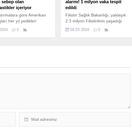
 sebep olan
alarmı! 1 milyon vaka tespit
stikler içeriyor
edildi
tırmalara göre Amerikan
Filistin Sağlık Bakanlığı, yaklaşık
arı her yıl yedikleri
2,3 milyon Filistinlinin yaşadığı
er nedeniyle 11 bin 500
Gazze Şeridi’nde yaklaşık 1 milyon
.2024
0
04.03.2024
0
tik tüketiyor. Et ve tavuk
bulaşıcı hastalık vakası tespit
ein çeşitleri ve et
edildiğini duyurdu. Bakanlık
in bitkisel bazlı alternatifleri
Sözcüsü Eşref el-Kudra, Birleşmiş
iktarda mikroplastik
Milletlere çağrı yaptı. Filistin Sağlık
. Araştırmacılara göre
Bakanlığı, yaklaşık 2,3 milyon
stikler gıdalara üretim ve
Filistinlinin
 aşamasındaki paketleme
yaşadığı Gazze Şeridi’nde yaklaşık
e karışıyor. Şişelenmiş
1 milyon bulaşıcı hastalık vakası
ksinlerle yüklü olduğunun
tespit edildiğini duyurdu.
ilmesinden bir...
Bakanlık, İsrail bombardımanı
altındaki Gazze‘deki durum
için Birleşmiş Milletlere (BM)
harekete...