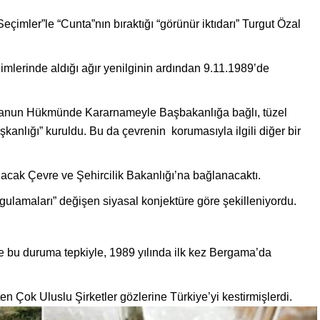
çimler”le “Cunta”nın bıraktığı “görünür iktıdarı” Turgut Özal
imlerinde aldığı ağır yenilginin ardından 9.11.1989’de
anun Hükmünde Kararnameyle Başbakanlığa bağlı, tüzel
anlığı” kuruldu. Bu da çevrenin korumasıyla ilgili diğer bir
acak Çevre ve Şehircilik Bakanlığı’na bağlanacaktı.
ygulamaları” değişen siyasal konjektüre göre şekilleniyordu.
ve bu duruma tepkiyle, 1989 yılında ilk kez Bergama’da
ten Çok Uluslu Şirketler gözlerine Türkiye’yi kestirmişlerdi.