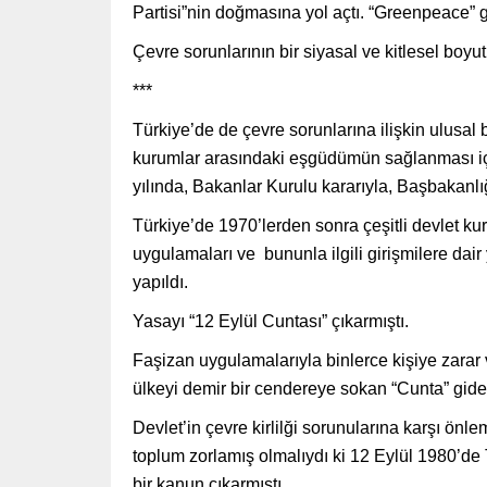
Partisi”nin doğmasına yol açtı. “Greenpeace” gib
Çevre sorunlarının bir siyasal ve kitlesel boyut
***
Türkiye’de de çevre sorunlarına ilişkin ulusal bi
kurumlar arasındaki eşgüdümün sağlanması iç
yılında, Bakanlar Kurulu kararıyla, Başbakanlı
Türkiye’de 1970’lerden sonra çeşitli devlet ku
uygulamaları ve bununla ilgili girişmilere da
yapıldı.
Yasayı “12 Eylül Cuntası” çıkarmıştı.
Faşizan uygulamalarıyla binlerce kişiye zarar
ülkeyi demir bir cendereye sokan “Cunta” gide
Devlet’in çevre kirlilği sorunularına karşı önl
toplum zorlamış olmalıydı ki 12 Eylül 1980’de 
bir kanun çıkarmıştı.