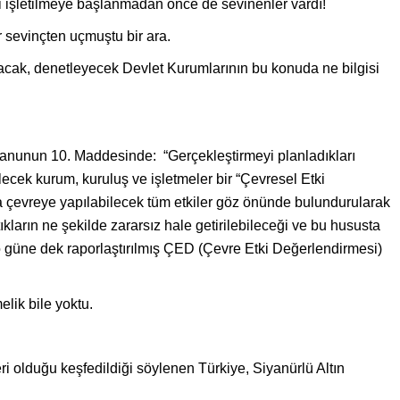
i işletilmeye başlanmadan önce de sevinenler vardı!
ar sevinçten uçmuştu bir ara.
acak, denetleyecek Devlet Kurumlarının bu konuda ne bilgisi
 Kanunun 10. Maddesinde: “Gerçekleştirmeyi planladıkları
lecek kurum, kuruluş ve işletmeler bir “Çevresel Etki
a çevreye yapılabilecek tüm etkiler göz önünde bulundurularak
kların ne şekilde zararsız hale getirilebileceği ve bu hususta
 o güne dek raporlaştırılmış ÇED (Çevre Etki Değerlendirmesi)
lik bile yoktu.
i olduğu keşfedildiği söylenen Türkiye, Siyanürlü Altın