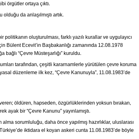
i örgütler ortaya çıktı.
u olduğu da anlaşılmıştı artık.
r politikanın oluşturulması, farklı yazılı kurallar ve uygulayıcı
in Bülent Ecevit’in Başbakanlığı zamanında 12.08.1978
ğa bağlı “Çevre Müsteşarlığı” kuruldu.
rumları tarafından, çeşitli kararnamlerle yürütülen çevre koruma
ir yasal düzenleme ilk kez, “Çevre Kanunuyla”, 11.08.1983’de
 veren; öldüren, hapseden, özgürlüklerinden yoksun bırakan,
rek ayak bir “Çevre Kanunu” yayınlamıştı.
em alma sorumluluğu, daha önce yapılmış hazırlıklar, uluslarası
Türkiye’de iktidara el koyan askeri cunta 11.08.1983’de böyle