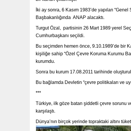
İki ay sonra, 6 Kasım 1983’de yapılan “Genel Se
Başbakanlığında ANAP alacaktı.
Turgut Özal, partisinin 26 Mart 1989 yerel Seç
Cumhurbaşkanı seçildi.
Bu seçimden hemen önce, 9.10.1989’de bir K
kişiliğe sahip “Özel Çevre Koruma Kurumu Başk
kurumdu.
Sonra bu kurum 17.08.2011 tarihinde oluşturul
Bu bağlamda Devletin “çevre politikaları ve u
***
Türkiye, ilk göze batan şiddetli çevre sorunu 
karşılaştı.
Dünya’nın birçok yerinde topraktaki altını tüke