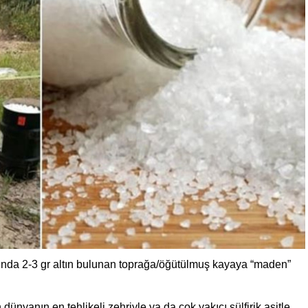
tonunda 2-3 gr altın bulunan toprağa/öğütülmuş kayaya “maden”
dünyanın en tehlikeli zehriyle ya da çok yakıcı sülfirik asitle