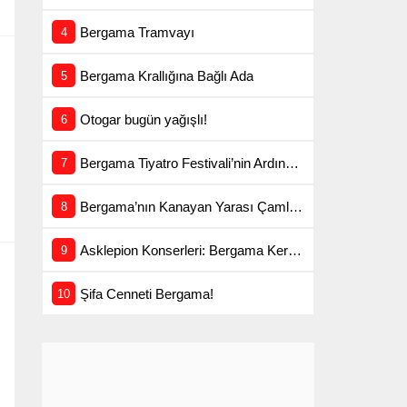
Bergama Tramvayı
Bergama Krallığına Bağlı Ada
Otogar bugün yağışlı!
Bergama Tiyatro Festivali’nin Ardından
Bergama’nın Kanayan Yarası Çamlıpark…
Asklepion Konserleri: Bergama Kermesi’nin Tarihi Dokusu
Şifa Cenneti Bergama!