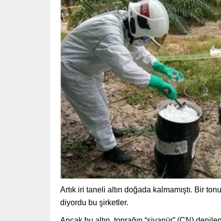
Artık iri taneli altın doğada kalmamıştı. Bir 
diyordu bu şirketler.
Ancak bu altın, toprağın “siyanür” (CN) denilen 