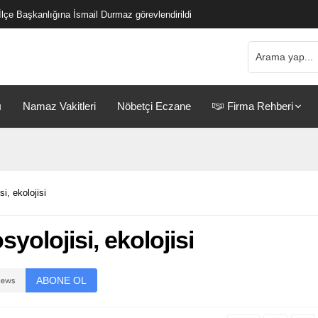
çe Başkanlığına İsmail Durmaz görevlendirildi
ı
Namaz Vakitleri
Nöbetçi Eczane
Firma Rehberi
si, ekolojisi
syolojisi, ekolojisi
ABONE OL