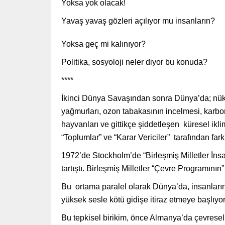
Yoksa yok olacak!
Yavaş yavaş gözleri açılıyor mu insanların?
Yoksa geç mi kalınıyor?
Politika, sosyoloji neler diyor bu konuda?
****
İkinci Dünya Savaşından sonra Dünya’da; nüklee
yağmurları, ozon tabakasının incelmesi, karbon s
hayvanları ve gittikçe şiddetleşen küresel iklim 
“Toplumlar” ve “Karar Vericiler” tarafından fark
1972’de Stockholm’de “Birleşmiş Milletler İns
tartıştı. Birleşmiş Milletler “Çevre Programının”
Bu ortama paralel olarak Dünya’da, insanların d
yüksek sesle kötü gidişe itiraz etmeye başlıyo
Bu tepkisel birikim, önce Almanya’da çevresel