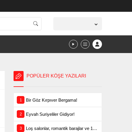
İzmir,
25
°C
Açık
POPÜLER KÖŞE YAZILARI
Bir Göz Kırpıver Bergama!
Eyvah Suriyeliler Gidiyor!
Loş salonlar, romantik barajlar ve 17 talihli kişi!