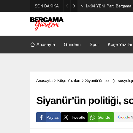
SON DAKİKA
14:04
YENİ Parti Bergama İl
Anasayfa
Gündem
Spor
Köşe Yazılar
Anasayfa
Köşe Yazıları
Siyanür’ün politiği, sosyoloji
Siyanür’ün politiği, so
Paylaş
Tweetle
Gönder