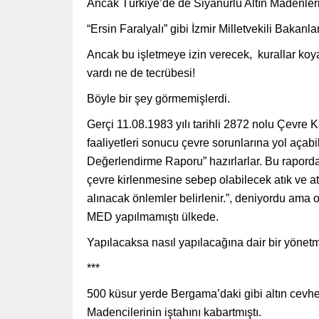
Ancak Türkiye’de de Siyanürlü Altın Madenler
“Ersin Faralyalı” gibi İzmir Milletvekili Bakanl
Ancak bu işletmeye izin verecek, kurallar koy
vardı ne de tecrübesi!
Böyle bir şey görmemişlerdi.
Gerçi 11.08.1983 yılı tarihli 2872 nolu Çevre
faaliyetleri sonucu çevre sorunlarına yol açabi
Değerlendirme Raporu” hazırlarlar. Bu rapord
çevre kirlenmesine sebep olabilecek atık ve atı
alınacak önlemler belirlenir.”, deniyordu ama
MED yapılmamıştı ülkede.
Yapılacaksa nasıl yapılacağına dair bir yönetme
***
500 küsur yerde Bergama’daki gibi altın cevher
Madencilerinin iştahını kabartmıştı.